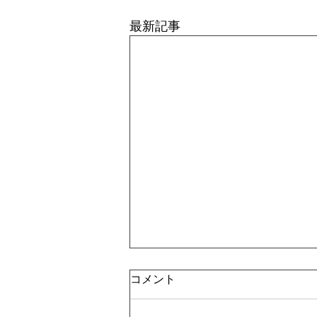
最新記事
第26回心電図セミナー
コメント
今般、下記要項にてセミナーが開