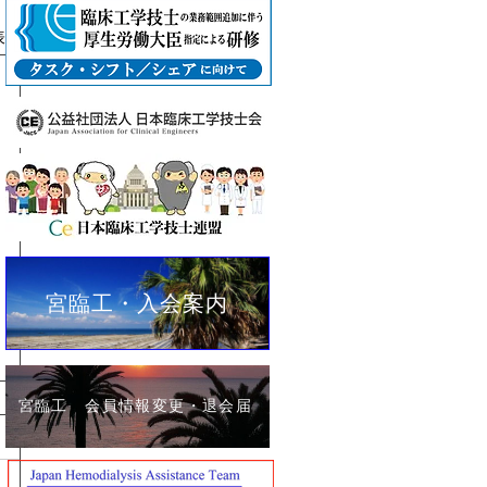
表示
宮臨工・入会案内
宮臨工 会員情報変更・退会届