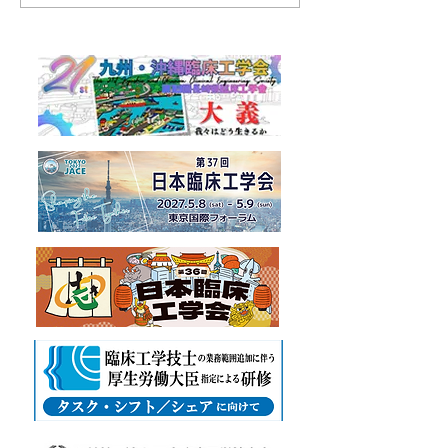
ますようお願い申し上げま
の内容をご確認下
す。
「役員選出選挙立
紙」につきまして
WORDよりダウ
ます。