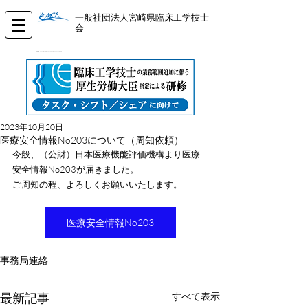
一般社団法人宮崎県臨床工学技士
会
​Miyazaki Association for Clinical Engineering Technologists
2023年10月20日
医療安全情報No203について（周知依頼）
今般、（公財）日本医療機能評価機構より医療
安全情報No203が届きました。
ご周知の程、よろしくお願いいたします。
医療安全情報No203
事務局連絡
最新記事
すべて表示