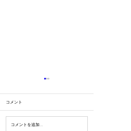
技士会だより2025の発行
第9期役員（理
について
選出選挙の公示
このたび、令和7年度の「技
本会定款ならびに
コメント
士会たより2025」をホームペ
則り、第9期理事
ージへ掲載しております。 技
事選出選挙を実施
士会ホームページ内｢会員専
のでお知らせいた
コメントを追加…
用ページ｣より、ご拝読頂き
細につきましては、