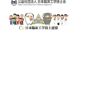
宮臨工・入会案内
宮臨工 会員情報変更・退会届