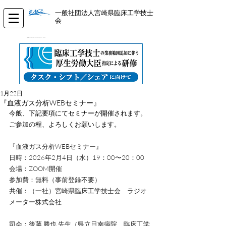
一般社団法人宮崎県臨床工学技士
会
​Miyazaki Association for Clinical Engineering Technologists
1月22日
『血液ガス分析WEBセミナー』
今般、下記要項にてセミナーが開催されます。
ご参加の程、よろしくお願いします。
『血液ガス分析WEBセミナー』   
日時：2026年2月4日（水）19：00〜20：00
会場：ZOOM開催
参加費：無料（事前登録不要）
共催：（一社）宮崎県臨床工学技士会　ラジオ
メーター株式会社
司会：後藤 勝也 先生（県立日南病院　臨床工学