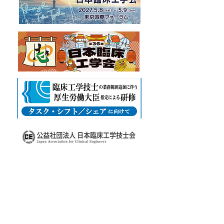
数：100名 申込方法：下記
「穿刺
URLのPea
「止血剤 ‐ノブリ
ついて