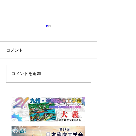
第13回宮崎県呼吸療法勉
令和７年度宮崎
強会
学技士会 秋季
今般、下記の要項にて勉強会
今般、下記要項に
コメント
が開催されます。 是非、参加
が開催されます。
をご検討ください。 会 名：
程、よろしくお願
第13回宮崎県呼吸療法勉強会
す。 令和７年度宮崎県臨床工
コメントを追加…
主 催：宮崎県呼吸療法ネッ
学技士会 秋季セ
トワーク 開催日：2025年11
日時：令和７年1
月22日（土） 開始 13：00
（日）１２時３０
終了 16：30 会 場： 国立病
始：12:00） 会
院機構宮崎東病院 会議室
宮崎病院1階「講
宮崎県宮崎市田吉
Web（ZOOM） 
4374-1 開催形式：現地参加
料 12:30〜13:0
のみ 参加費：3,000円 収容人
レゼンテーション